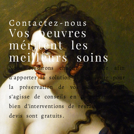
Contactez-nous
Vos oeuvres
méritent les
meilleurs soins
Nous étudirons chaque demande afin
d’apporter la solution la meilleure pour
la préservation de vos oeuvres. Qu’il
s’agisse de conseils en conservation ou
bien d’interventions de restauration, les
devis sont gratuits.